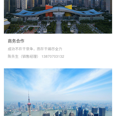
商务合作
成功不在于竞争，而在于竭尽全力
陈先生（销售经理） 13870703132