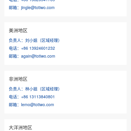
邮箱：jingle@totiwo.com
美洲地区
负责人：刘小姐（区域经理）
电话：+86 13924601232
邮箱：again@totiwo.com
非洲地区
负责人：林小姐（区域经理）
电话：+86 13113840801
邮箱：lemo@totiwo.com
大洋洲地区