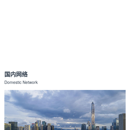
国内网络
Domestic Network