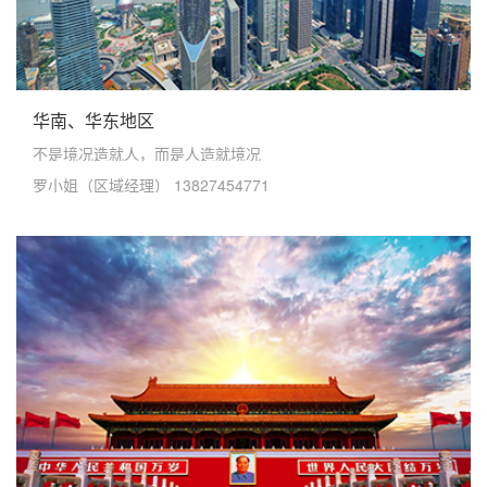
华南、华东地区
不是境况造就人，而是人造就境况
罗小姐（区域经理） 13827454771